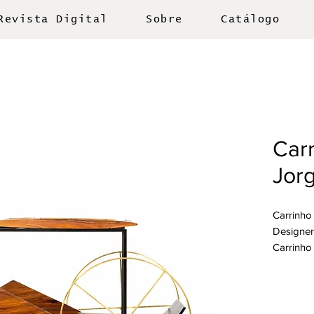
Revista Digital
Sobre
Catálogo
Car
Jorg
Carrinho
Designer
Carrinho
arquiteto
inspirad
1940 usa
nasceu.