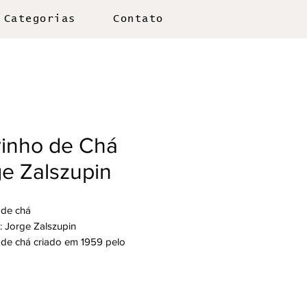
Categorias
Contato
rinho de Chá
e Zalszupin
 de chá
: Jorge Zalszupin
 de chá criado em 1959 pelo
 e designer Jorge Zalszupin, foi
o nos carrinhos de bebê dos anos
dos na Polônia, país onde ele