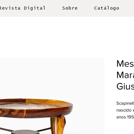
Revista Digital
Sobre
Catálogo
Mes
Mar
Gius
Scapinell
nascido 
anos 195
facilment
e formas