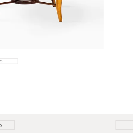
designs 
inspirado
Suas peç
em madeir
projetou
exclusiva
Paulo.
Mesa de 
Scapinell
TO
o