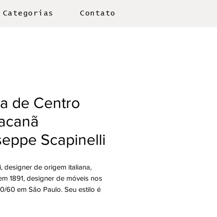
Categorias
Contato
a de Centro
acanã
eppe Scapinelli
i, designer de origem italiana,
em 1891, designer de móveis nos
0/60 em São Paulo. Seu estilo é
e reconhecível pelas linhas curvas
 suaves, muito distantes dos