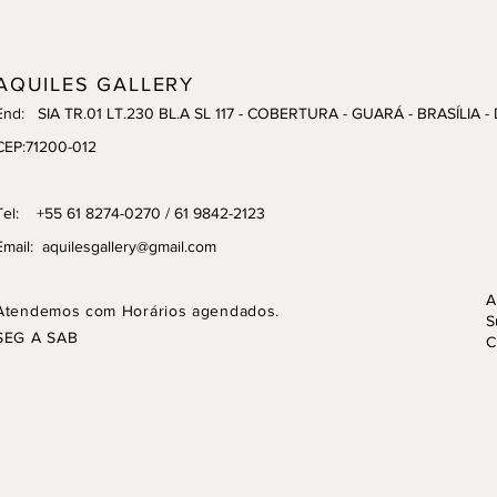
AQUILES GALLERY
End: SIA TR.01 LT.230 BL.A SL 117 - COBERTURA - GUARÁ - BRASÍLIA -
CEP:71200-012
Tel: +55 61 8274-0270 / 61 9842-2123
Email:
aquilesgallery@gmail.com
A
Atendemos com Horários agendados.
S
SEG A SAB
C