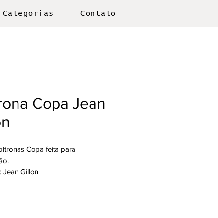
Categorias
Contato
trona Copa Jean
on
oltronas Copa feita para
ão.
: Jean Gillon